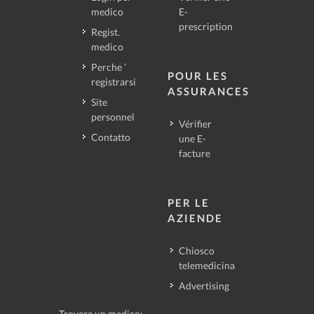
medico
E-
prescription
Regist.
medico
Perche ’
POUR LES
registrarsi
ASSURANCES
Site
personnel
Vérifier
Contatto
une E-
facture
PER LE
AZIENDE
Chiosco
telemedicina
Advertising
Trovare un medico: