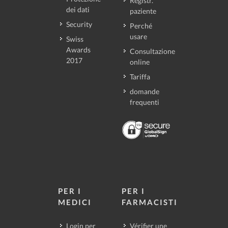
Registr.
dei dati
paziente
Security
Perché
usare
Swiss
Awards
Consultazione
2017
online
Tariffa
domande
frequenti
PER I
PER I
MEDICI
FARMACISTI
Login per
Vérifier une