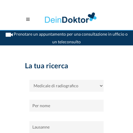
Prenotare un appuntamento per una consultazione in ufficio o
un teleconsulto
>
Casa
>
Lausanne
>
Medicale di radiografico
La tua ricerca