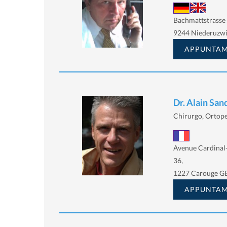
Bachmattstrasse
9244 Niederuzwi
APPUNTA
Dr. Alain San
Chirurgo, Ortop
Avenue Cardinal
36,
1227 Carouge G
APPUNTA