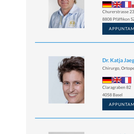
Churerstrasse 23
8808 Pfäffikon S
APPUNTA
Dr. Katja Jae
Chirurgo, Ortop
Claragraben 82
4058 Basel
APPUNTA