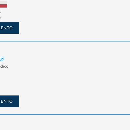
,
Z
MENTO
ggi
edico
MENTO