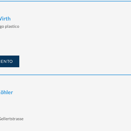
Wirth
go plastico
MENTO
Köhler
ellertstrasse