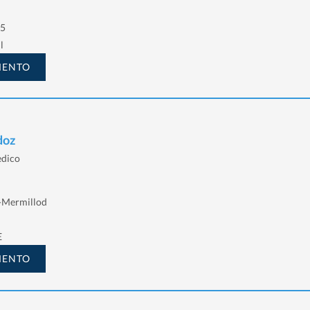
 5
l
MENTO
doz
edico
-Mermillod
E
MENTO