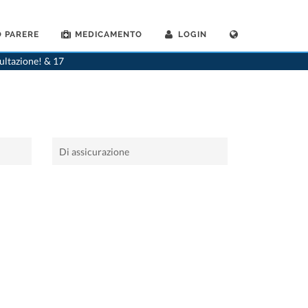
 PARERE
MEDICAMENTO
LOGIN
>
Casa
>
Chirurgo
sultazione! & 17