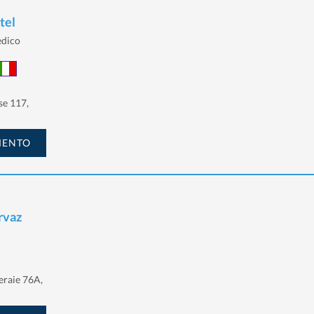
tel
edico
se 117,
MENTO
rvaz
eraie 76A,