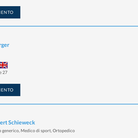
MENTO
rger
e 27
MENTO
bert Schieweck
 generico, Medico di sport, Ortopedico