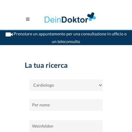
Prenotare un appuntamento per una consultazione in ufficio o
un teleconsulto
>
Casa
>
Weinfelden
>
Cardiologo
La tua ricerca