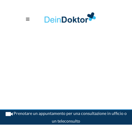
Prenotare un appuntamento per una consultazione in ufficio o
un teleconsulto
>
Medico orecchio
>
St. Gallen
>
Dr. Karl Gschwend
>
Consultazione con Dr. Karl
Gschwend